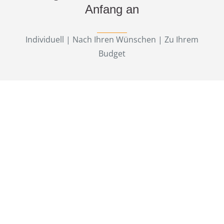
Anfang an
Individuell | Nach Ihren Wünschen | Zu Ihrem
Budget
Wir planen, Sie genießen
Jede Reise beginnt mit der Planung. Bei uns steht vor
der Planung die persönliche Beratung im
Vordergrund. Wir beraten Sie zu den gewünschten
Zielen und führen eine umfangreiche Reiseplanung
durch. Unabhängig davon, ob Ihre Reiseplanung