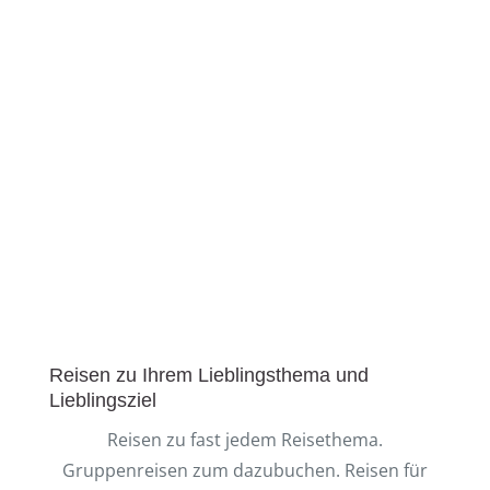
Abreise.
Wir unterstützen Sie gern ONLINE oder Per TELEFON
in Ihrer Planung.
REISEPLANUNG, REISEIDEEN,
RUNDREISEN UND VIELES MEHR.
WIR PLANEN MIT IHNEN ONLINE
IHRE WUNSCHREISE.
Reisen zu Ihrem Lieblingsthema und
Lieblingsziel
Reisen zu fast jedem Reisethema.
Gruppenreisen zum dazubuchen. Reisen für