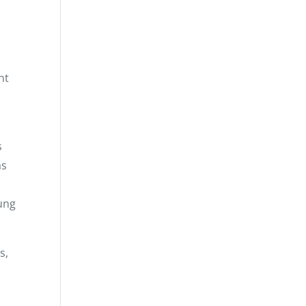
nt
s
as
rung
s,