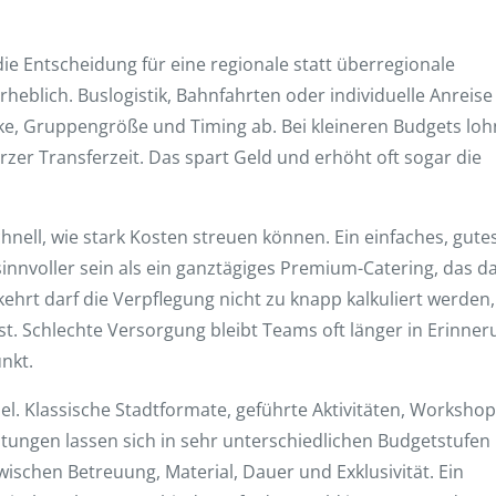
die Entscheidung für eine regionale statt überregionale
heblich. Buslogistik, Bahnfahrten oder individuelle Anreise
cke, Gruppengröße und Timing ab. Bei kleineren Budgets loh
urzer Transferzeit. Das spart Geld und erhöht oft sogar die
chnell, wie stark Kosten streuen können. Ein einfaches, gute
innvoller sein als ein ganztägiges Premium-Catering, das d
ehrt darf die Verpflegung nicht zu knapp kalkuliert werden,
 ist. Schlechte Versorgung bleibt Teams oft länger in Erinne
nkt.
el. Klassische Stadtformate, geführte Aktivitäten, Workshop
ungen lassen sich in sehr unterschiedlichen Budgetstufen
ischen Betreuung, Material, Dauer und Exklusivität. Ein