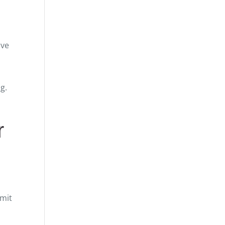
ive
g.
r
 mit