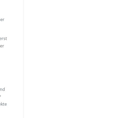
der
erst
rer
ind
?
ekte