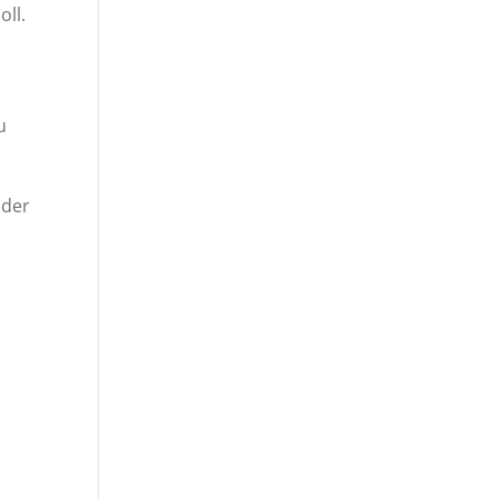
oll.
u
oder